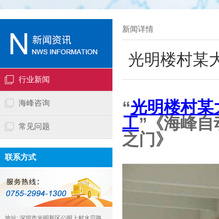
新闻详情
光明楼村某
行业新闻
“
光明楼村某
海峰咨询
工
”《海峰
常见问题
之门》
联系方式
地址: 深圳市光明新区公明上村水贝路